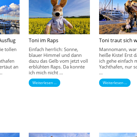
Ausflug
Toni im Raps
Toni traut sich 
ie tollen
Einfach herrlich: Sonne,
Mannomann, war 
blauer Himmel und dann
heiße Kiste! Erst d
hthafen
dazu das Gelb vom jetzt voll
ich gehe einfach 
ertäut an
erblühten Raps. Da konnte
Yachthafen, nur 
..
ich mich nicht ...
...
Weiterlesen …
Weiterlesen …