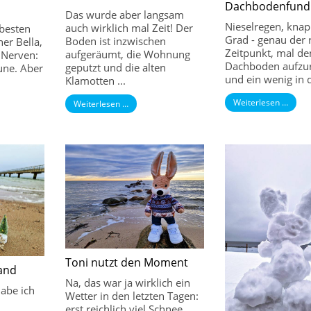
Dachbodenfund
Das wurde aber langsam
Nieselregen, knap
auch wirklich mal Zeit! Der
 besten
Grad - genau der r
Boden ist inzwischen
er Bella,
Zeitpunkt, mal de
aufgeräumt, die Wohnung
 Nerven:
Dachboden aufz
geputzt und die alten
une. Aber
und ein wenig in d
Klamotten ...
Weiterlesen …
Weiterlesen …
Toni nutzt den Moment
rand
Na, das war ja wirklich ein
habe ich
Wetter in den letzten Tagen:
erst reichlich viel Schnee,