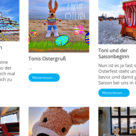
h
Toni und der
Saisonbeginn
Tonis Ostergruß
eine
Nun ist es ja fast 
...
au der
Osterfest steht un
sich mal
bevor und damit g
Weiterlesen …
ich zu
Saison bei uns in 
.
Weiterlesen …