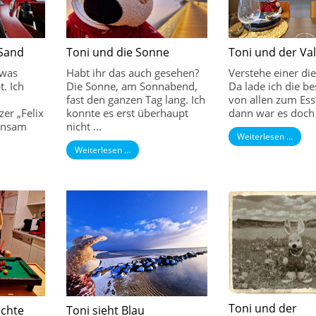
 Sand
Toni und die Sonne
Toni und der Va
twas
Habt ihr das auch gesehen?
Verstehe einer di
t. Ich
Die Sonne, am Sonnabend,
Da lade ich die be
fast den ganzen Tag lang. Ich
von allen zum Ess
er „Felix
konnte es erst überhaupt
dann war es doch 
einsam
nicht ...
Weiterlesen …
Weiterlesen …
Toni und der
echte
Toni sieht Blau