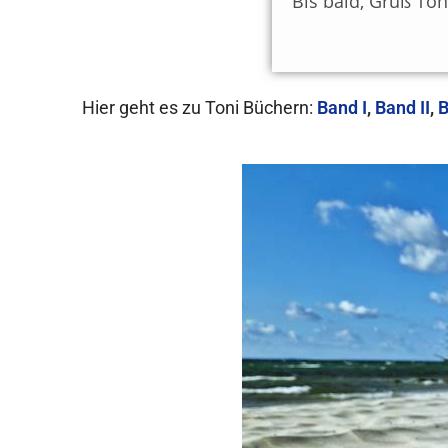
Bis bald, Gruß Toni
Hier geht es zu Toni Büchern:
Band I
,
Band II
,
B