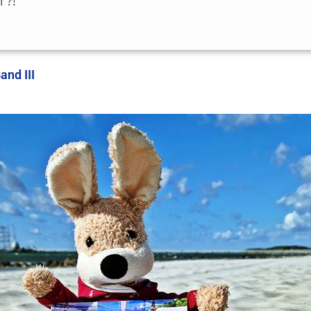
 ?!
and III