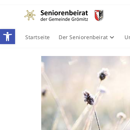
Zum
Inhalt
springen
Werkzeugleiste öffnen
Startseite
Der Seniorenbeirat
U