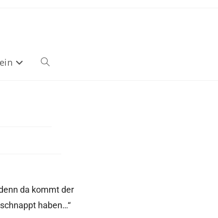
ein
, denn da kommt der
geschnappt haben…“